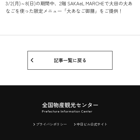
3/2(月)～8(日)の期間中、2階 SAKAeL MARCHEで大田の大あ
なごを使った限定メニュー「大あなご御膳」をご提供！
記事一覧に戻る
プライバシポリシー
中日ビル公式サイト