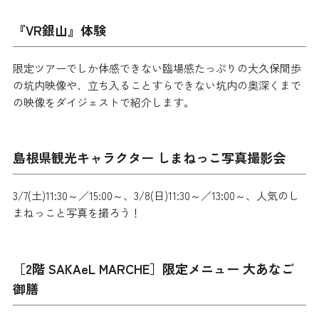
『VR銀山』体験
限定ツアーでしか体感できない臨場感たっぷりの大久保間歩
の坑内映像や、立ち入ることすらできない坑内の奥深くまで
の映像をダイジェストで紹介します。
島根県観光キャラクター しまねっこ写真撮影会
3/7(土)11:30～／15:00～、3/8(日)11:30～／13:00～、人気のし
まねっこと写真を撮ろう！
［2階 SAKAeL MARCHE］限定メニュー 大あなご
御膳