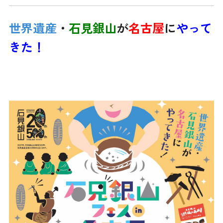
世界遺産
・
石見銀山
が
名古屋
に
やって
きた！