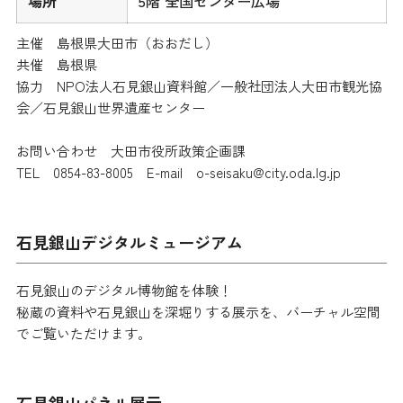
場所
5階 全国センター広場
主催 島根県大田市（おおだし）
共催 島根県
協力 NPO法人石見銀山資料館／一般社団法人大田市観光協
会／石見銀山世界遺産センター
お問い合わせ 大田市役所政策企画課
TEL 0854-83-8005 E-mail o-seisaku@city.oda.lg.jp
石見銀山デジタルミュージアム
石見銀山のデジタル博物館を体験！
秘蔵の資料や石見銀山を深堀りする展示を、バーチャル空間
でご覧いただけます。